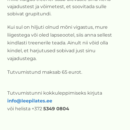
vajadustest ja võimetest, et soovitada sulle
sobivat grupitundi.
Kui sul on hiljuti olnud mõni vigastus, mure
liigestega või oled lapseootel, siis anna sellest
kindlasti treenerile teada. Ainult nii võid olla
kindel, et harjutused sobivad just sinu
vajadustega.
Tutvumistund maksab 65 eurot.
Tutvumistunni kokkuleppimiseks kirjuta
info@leepilates.ee
või helista +372
5349 0804