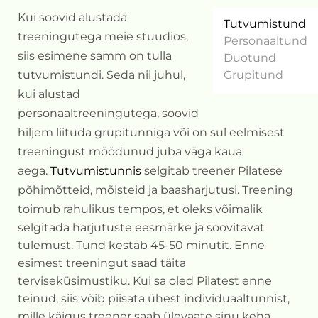
Kui soovid alustada
Tutvumistund
treeningutega meie stuudios,
Personaaltund
siis esimene samm on tulla
Duotund
tutvumistundi. Seda nii juhul,
Grupitund
kui alustad
personaaltreeningutega, soovid
hiljem liituda grupitunniga või on sul eelmisest
treeningust möödunud juba väga kaua
aega.
Tutvumistunnis
selgitab treener Pilatese
põhimõtteid, mõisteid ja baasharjutusi. Treening
toimub rahulikus tempo
s, et oleks võimalik
selgitada harjutuste eesmärke ja soovitavat
tulemust. Tund kestab 45-50 minutit. Enne
esimest treeningut saad täita
terviseküsimustiku. Kui sa oled Pilatest enne
teinud, siis võib piisata ühest individuaaltunnist,
mille käigus treener saab ülevaate sinu keha